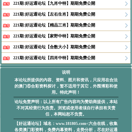
221期:好运通论坛【九肖中特】期期免费公開
221期:好运通论坛【左右生肖】期期免费公開
221期:好运通论坛【精品三肖】期期免费公開
221期:好运通论坛【家野中特】期期免费公開
221期:好运通论坛【合数大小】期期免费公開
221期:好运通论坛【四肖中特】期期免费公開
说明
本论坛所提供的内容、资料、图片和资讯，只应用在合法
的澳门⑥合彩资料探讨，暂不适用于其它，外围博彩和使
用。特此声明！
论坛免责声明：以上所有广告内容均为赞助商提供，本站
不对其经营行为负责。浏览或使用者须自行承担有关责
任，本网站恕不负责。
【好运通论坛】域名：www.181805.com<
六合在线，收集
各类澳门彩资料，免费内幕资料，走势分析，尽在好运通