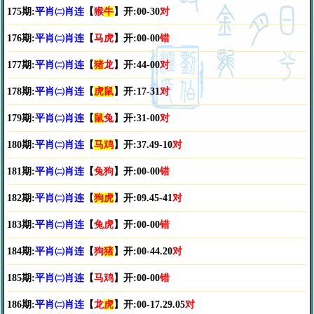
175期:
平肖㈡肖连
【
猴
牛
】开:00-30
对
176期:
平肖㈡肖连
【
马虎
】开:00-00
错
177期:
平肖㈡肖连
【
猪
龙
】开:44-00
对
178期:
平肖㈡肖连
【
虎鼠
】开:17-31
对
179期:
平肖㈡肖连
【
鼠
兔
】开:31-00
对
180期:
平肖㈡肖连
【
马鸡
】开:37.49-10
对
181期:
平肖㈡肖连
【
兔狗
】开:00-00
错
182期:
平肖㈡肖连
【
狗虎
】开:09.45-41
对
183期:
平肖㈡肖连
【
兔虎
】开:00-00
错
184期:
平肖㈡肖连
【
狗
猪
】开:00-44.20
对
185期:
平肖㈡肖连
【
马鸡
】开:00-00
错
186期:
平肖㈡肖连
【
龙
虎
】开:00-17.29.05
对