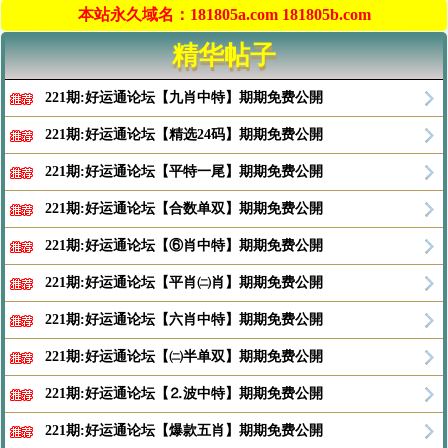
本站永久域名：181805a.com 181805b.com
精华帖子
221期:好运通论坛【九肖中特】期期免费公開
221期:好运通论坛【精选24码】期期免费公開
221期:好运通论坛【平特一尾】期期免费公開
221期:好运通论坛【合数单双】期期免费公開
221期:好运通论坛【⑥肖中特】期期免费公開
221期:好运通论坛【平肖㈡肖】期期免费公開
221期:好运通论坛【六肖中特】期期免费公開
221期:好运通论坛【㈡半单双】期期免费公開
221期:好运通论坛【⒉波中特】期期免费公開
221期:好运通论坛【爆款五肖】期期免费公開